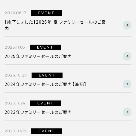
2026.06.17
EVENT
【終了しました】2026年 夏 ファミリーセールのご案
About Us
内
私たちについて
Brand
ブランド
2025.11.05
EVENT
News
2025年ファミリーセールのご案内
お知らせ
Recruit
2024.10.29
EVENT
採用情報
2024年ファミリーセールのご案内【追記】
Contact
お問い合わせ
2023.11.24
EVENT
2023年ファミリーセールのご案内
Online Store
オンラインストア
2023.03.16
EVENT