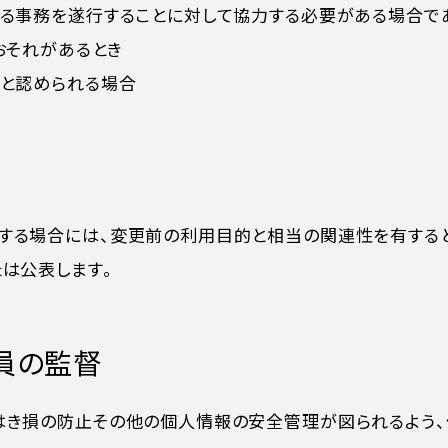
める事務を遂行することに対して協力する必要がある場合であ
おそれがあるとき
ると認められる場合
する場合には、変更前の利用目的と相当の関連性を有する
は公表します。
About Us
私たちについて
業員の監督
Brand
ブランド
はき損の防止その他の個人情報の安全管理が図られるよう
News
お知らせ