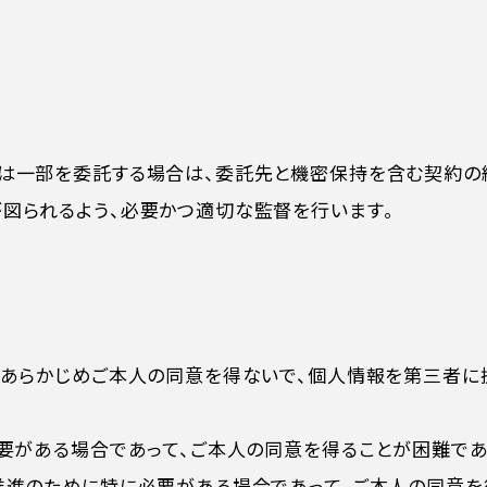
Recruit
採用情報
Contact
お問い合わせ
は一部を委託する場合は、委託先と機密保持を含む契約の
Online Store
図られるよう、必要かつ適切な監督を行います。
オンラインストア
、あらかじめご本人の同意を得ないで、個人情報を第三者に
必要がある場合であって、ご本人の同意を得ることが困難であ
推進のために特に必要がある場合であって、ご本人の同意を